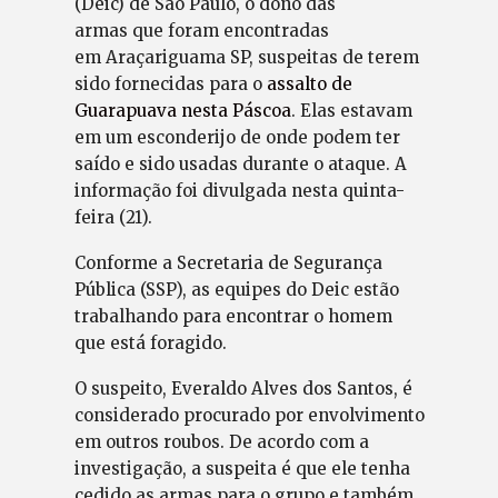
(Deic) de São Paulo, o dono das
armas que foram encontradas
em Araçariguama SP, suspeitas de terem
sido fornecidas para o
assalto de
Guarapuava nes
t
a Páscoa
. Elas estavam
em um esconderijo de onde podem ter
saído e sido usadas durante o ataque. A
informação foi divulgada nesta quinta-
feira (21).
Conforme a Secretaria de Segurança
Pública (SSP), as equipes do Deic estão
trabalhando para encontrar o homem
que está foragido.
O suspeito, Everaldo Alves dos Santos, é
considerado procurado por envolvimento
em outros roubos. De acordo com a
investigação, a suspeita é que ele tenha
cedido as armas para o grupo e também