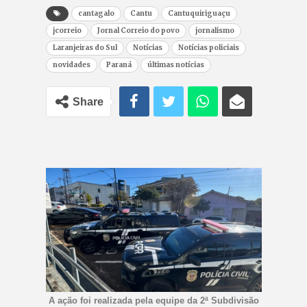
cantagalo
Cantu
Cantuquiriguaçu
jcorreio
Jornal Correio do povo
jornalismo
Laranjeiras do Sul
Notícias
Notícias policiais
novidades
Paraná
últimas notícias
Share
A ação foi realizada pela equipe da 2ª Subdivisão