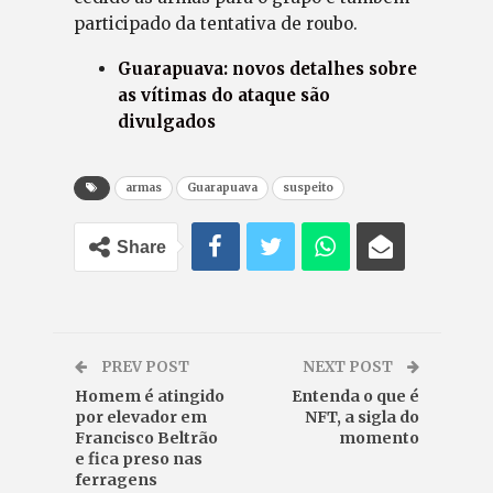
participado da tentativa de roubo.
Guarapuava: novos detalhes sobre
as vítimas do ataque são
divulgados
armas
Guarapuava
suspeito
Share
PREV POST
NEXT POST
Homem é atingido
Entenda o que é
por elevador em
NFT, a sigla do
Francisco Beltrão
momento
e fica preso nas
ferragens