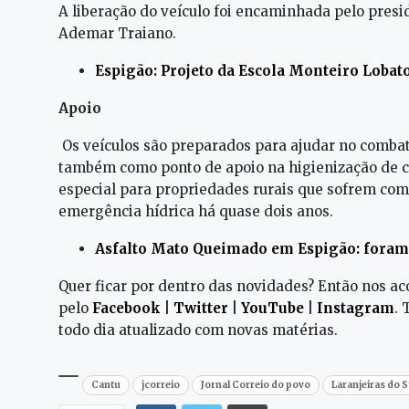
A liberação do veículo foi encaminhada pelo pres
Ademar Traiano.
Espigão: Projeto da Escola Monteiro Lobato
Apoio
Os veículos são preparados para ajudar no combat
também como ponto de apoio na higienização de ca
especial para propriedades rurais que sofrem com
emergência hídrica há quase dois anos.
Asfalto Mato Queimado em Espigão: foram 
Quer ficar por dentro das novidades? Então nos 
pelo
Facebook
|
Twitter
|
YouTube
|
Instagram
.
todo dia atualizado com novas matérias.
Cantu
jcorreio
Jornal Correio do povo
Laranjeiras do S