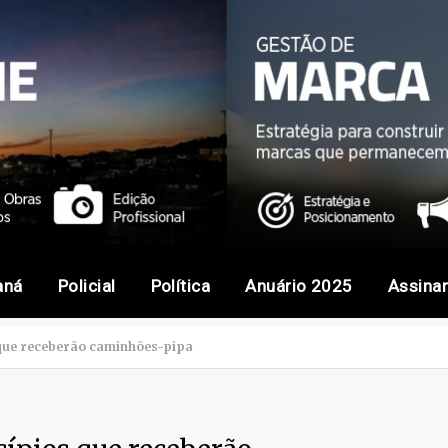
aná
Policial
Política
Anuário 2025
Assina
 que receberão caminhões-pipa