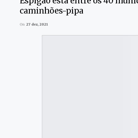
Espigão está entre os 40 muni
caminhões-pipa
On
27 dez, 2021