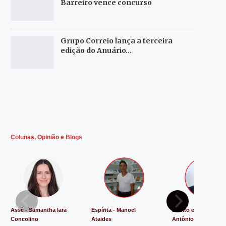
Barreiro vence concurso
Grupo Correio lança a terceira
edição do Anuário…
Colunas, Opinião e Blogs
Assê - Samantha Iara
Espírita - Manoel
Direito e Justiça - L
Concolino
Ataides
Antônio de Souza