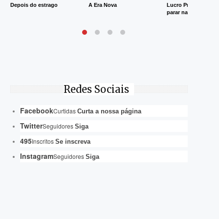
Depois do estrago
A Era Nova
Lucro Presumido va
parar na Justiça
Redes Sociais
Facebook
Curtidas
Curta a nossa página
Twitter
Seguidores
Siga
495
Inscritos
Se inscreva
Instagram
Seguidores
Siga