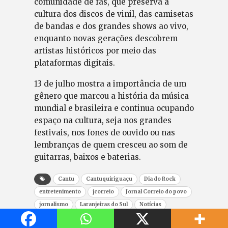
comunidade de fãs, que preserva a
cultura dos discos de vinil, das camisetas
de bandas e dos grandes shows ao vivo,
enquanto novas gerações descobrem
artistas históricos por meio das
plataformas digitais.
13 de julho mostra a importância de um
gênero que marcou a história da música
mundial e brasileira e continua ocupando
espaço na cultura, seja nos grandes
festivais, nos fones de ouvido ou nas
lembranças de quem cresceu ao som de
guitarras, baixos e baterias.
Cantu
Cantuquiriguaçu
Dia do Rock
entretenimento
jcorreio
Jornal Correio do povo
jornalismo
Laranjeiras do Sul
Notícias
novidades
Paraná
Rock and Roll