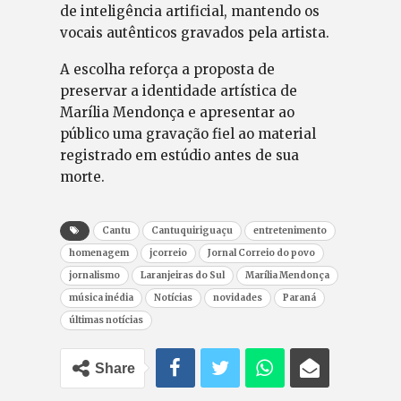
de inteligência artificial, mantendo os
vocais autênticos gravados pela artista.
A escolha reforça a proposta de
preservar a identidade artística de
Marília Mendonça e apresentar ao
público uma gravação fiel ao material
registrado em estúdio antes de sua
morte.
Cantu
Cantuquiriguaçu
entretenimento
homenagem
jcorreio
Jornal Correio do povo
jornalismo
Laranjeiras do Sul
Marília Mendonça
música inédia
Notícias
novidades
Paraná
últimas notícias
Share