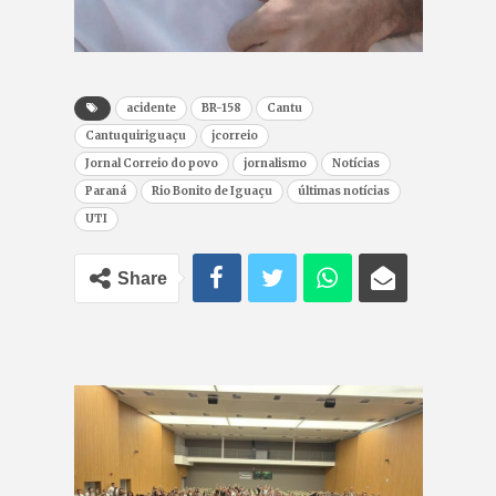
acidente
BR-158
Cantu
Cantuquiriguaçu
jcorreio
Jornal Correio do povo
jornalismo
Notícias
Paraná
Rio Bonito de Iguaçu
últimas notícias
UTI
Share