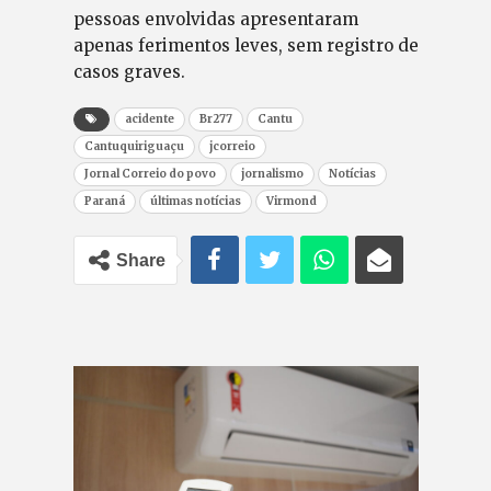
pessoas envolvidas apresentaram
apenas ferimentos leves, sem registro de
casos graves.
acidente
Br277
Cantu
Cantuquiriguaçu
jcorreio
Jornal Correio do povo
jornalismo
Notícias
Paraná
últimas notícias
Virmond
Share