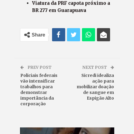
Viatura da PRF capota próximo a
BR 277 em Guarapuava
Share
PREV POST
NEXT POST
Policiais federais
Sicredi idealiza
vão intensificar
ação para
trabalhos para
mobilizar doação
demonstrar
de sangue em
importância da
Espigão Alto
corporação