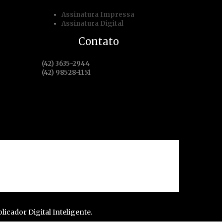
Assinatura Impressa
Assinatura Digital
Contato
(42) 3635-2944
(42) 98528-1151
 de serviço
Assine Já
licador Digital Inteligente.