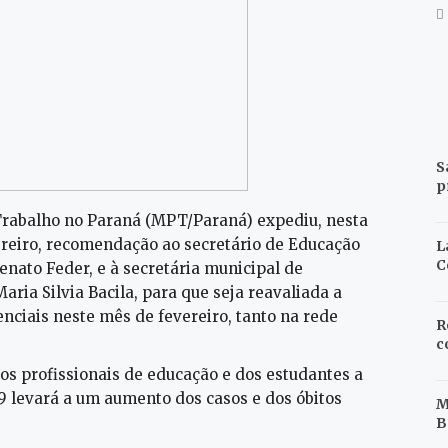
S
p
 Trabalho no Paraná (MPT/Paraná) expediu, nesta
vereiro, recomendação ao secretário de Educação
L
C
enato Feder, e à secretária municipal de
aria Silvia Bacila, para que seja reavaliada a
nciais neste mês de fevereiro, tanto na rede
R
c
s profissionais de educação e dos estudantes a
19 levará a um aumento dos casos e dos óbitos
M
B