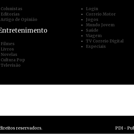
Colunistas
Login
Editorias
Correio Motor
Artigo de Opinião
Jogos
Mundo Jovem
Entretenimento
Saúde
Viagem
TV Correio Digital
Filmes
Especiais
Livros
Novelas
Cultura Pop
Televisão
e
Trabalhe conosco
Mídia Kit
Termos
ireitos reservadors.
PDI - Pub