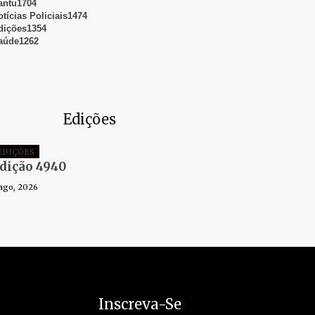
antu
1704
otícias Policiais
1474
dições
1354
aúde
1262
Edições
EDIÇÕES
dição 4940
 ago, 2026
Inscreva-Se