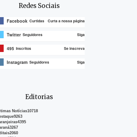
Redes Sociais
Facebook
Curtidas
Curta a nossa página
Twitter
Seguidores
Siga
495
Inscritos
Se inscreva
Instagram
Seguidores
Siga
Editorias
ltimas Notícias
10718
estaque
9263
aranjeiras
4395
araná
3267
ditais
2060