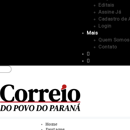
Editais
Assine Já
Cadastro de 
Login
Mais
Quem Somos
Contato
Home
Destaque