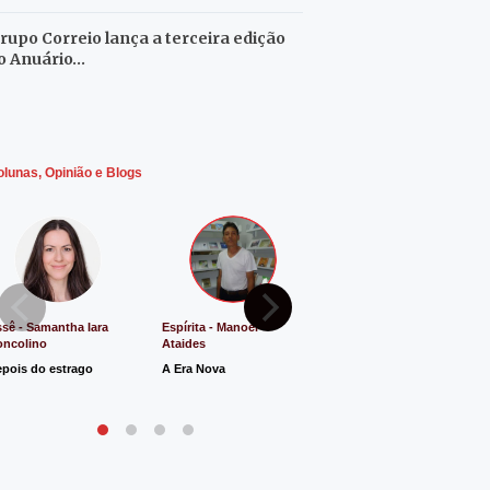
rupo Correio lança a terceira edição
o Anuário…
olunas, Opinião e Blogs
sê - Samantha Iara
Espírita - Manoel
Direito e Justiça - Luiz
oncolino
Ataides
Antônio de Souza
pois do estrago
A Era Nova
Lucro Presumido vai
parar na Justiça