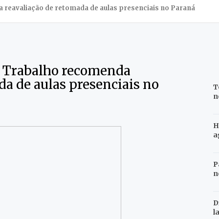
 reavaliação de retomada de aulas presenciais no Paraná
o Trabalho recomenda
da de aulas presenciais no
T
n
H
a
P
n
D
l