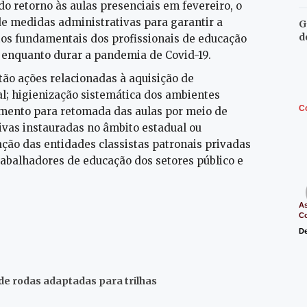
 retorno às aulas presenciais em fevereiro, o
 medidas administrativas para garantir a
G
d
tos fundamentais dos profissionais de educação
 enquanto durar a pandemia de Covid-19.
ão ações relacionadas à aquisição de
l; higienização sistemática dos ambientes
C
amento para retomada das aulas por meio de
tivas instauradas no âmbito estadual ou
ção das entidades classistas patronais privadas
trabalhadores de educação dos setores público e
As
C
De
e rodas adaptadas para trilhas