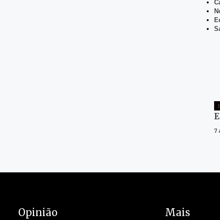
C
N
E
S
E
7
Opinião
Mais