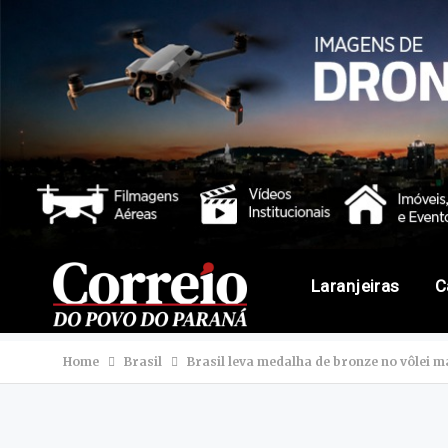
Laranjeiras
C
Home
Brasil
Brasil leva medalha de bronze no vôlei m