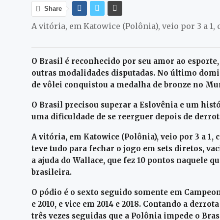
Share
A vitória, em Katowice (Polônia), veio por 3 a 1, 
O Brasil é reconhecido por seu amor ao
esporte
outras modalidades
disputadas
.
N
o último domin
de vôlei conquistou a medalha de
bronze
no Mun
O
Brasil precisou superar a Eslovênia e um hist
uma dificuldade de se reerguer depois de derrot
A vitória, em Katowice (Polônia), veio por 3 a 1, c
teve tudo para fechar o jogo em sets diretos, va
a ajuda do
Wallace, que fez 10 pontos naquele que
brasileira.
O pódio é o sexto seguido somente em Campeona
e 2010, e vice em 2014 e 2018. Contando a derrot
três vezes seguidas que a Polônia impede o Brasi