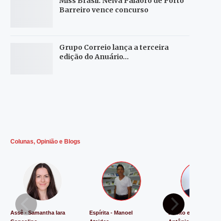
Miss Brasil: Neiva Palaoro de Porto
Barreiro vence concurso
Grupo Correio lança a terceira
edição do Anuário…
Colunas, Opinião e Blogs
Assê - Samantha Iara
Espírita - Manoel
Direito e Justiça - L