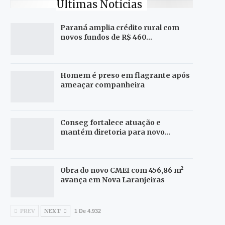
Últimas Notícias
Paraná amplia crédito rural com
novos fundos de R$ 460…
Homem é preso em flagrante após
ameaçar companheira
Conseg fortalece atuação e
mantém diretoria para novo…
Obra do novo CMEI com 456,86 m²
avança em Nova Laranjeiras
PREV
NEXT
1 De 4.932