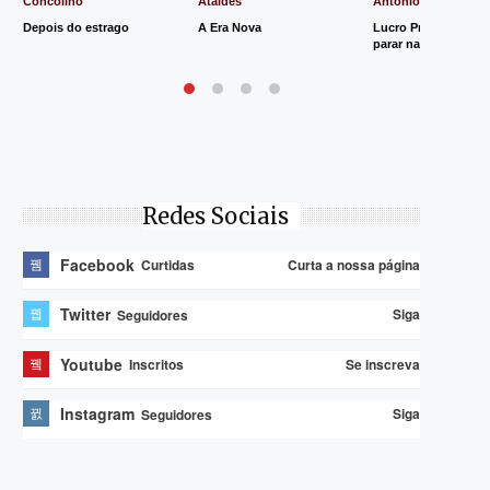
Concolino
Ataides
Antônio de Souza
Depois do estrago
A Era Nova
Lucro Presumido va
parar na Justiça
Redes Sociais
Facebook
Curta a nossa página
Curtidas
Twitter
Siga
Seguidores
Youtube
Se inscreva
Inscritos
Instagram
Siga
Seguidores