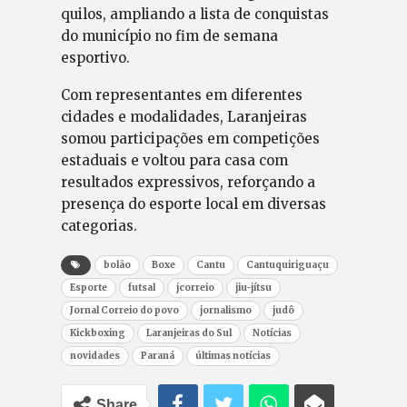
quilos, ampliando a lista de conquistas
do município no fim de semana
esportivo.
Com representantes em diferentes
cidades e modalidades, Laranjeiras
somou participações em competições
estaduais e voltou para casa com
resultados expressivos, reforçando a
presença do esporte local em diversas
categorias.
bolão
Boxe
Cantu
Cantuquiriguaçu
Esporte
futsal
jcorreio
jiu-jítsu
Jornal Correio do povo
jornalismo
judô
Kickboxing
Laranjeiras do Sul
Notícias
novidades
Paraná
últimas notícias
Share