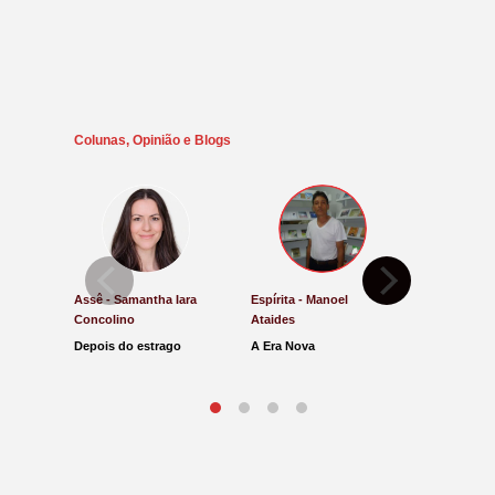
Colunas, Opinião e Blogs
Assê - Samantha Iara
Espírita - Manoel
Direito e Ju
Concolino
Ataides
Antônio de
Depois do estrago
A Era Nova
Lucro Pres
parar na Ju