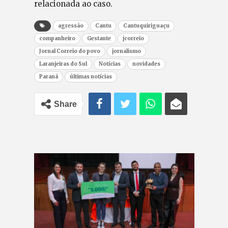
relacionada ao caso.
agressão
Cantu
Cantuquiriguaçu
companheiro
Gestante
jcorreio
Jornal Correio do povo
jornalismo
Laranjeiras do Sul
Notícias
novidades
Paraná
últimas notícias
Share