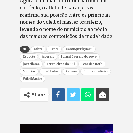
Agora, com mais um título nacional no
currículo, o atleta de Laranjeiras
reafirma sua posição entre os principais
nomes do voleibol master brasileiro,
levando o nome do município ao pódio
das maiores competições da modalidade.
atleta
Cantu
Cantuquiriguaçu
Esporte
jcorreio
Jornal Correio do povo
jornalismo
Laranjeiras do Sul
Leandro Roth
Notícias
novidades
Paraná
últimas notícias
Vôlei Master
Share