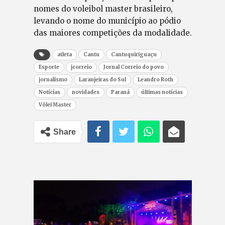
nomes do voleibol master brasileiro,
levando o nome do município ao pódio
das maiores competições da modalidade.
atleta
Cantu
Cantuquiriguaçu
Esporte
jcorreio
Jornal Correio do povo
jornalismo
Laranjeiras do Sul
Leandro Roth
Notícias
novidades
Paraná
últimas notícias
Vôlei Master
Share