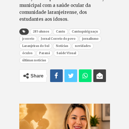
municipal com a saúde ocular da
comunidade laranjeirense, dos
estudantes aos idosos.
285 alunos
Cantu
Cantuquiriguaçu
jcorreio
Jornal Correio do povo
jornalismo
Laranjeiras do Sul
Notícias
novidades
óculos
Paraná
Saúde VIsual
últimas notícias
Share