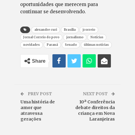
oportunidades que merecem para
continuar se desenvolvendo.
alexandre curi
Brasília
jcorreio
Jornal Correio do povo
jornalismo
Notícias
novidades
Paraná
Senado
últimas notícias
Share
PREV POST
NEXT POST
Uma história de
10ª Conferência
amor que
debate direitos da
atravessa
criança em Nova
gerações
Laranjeiras