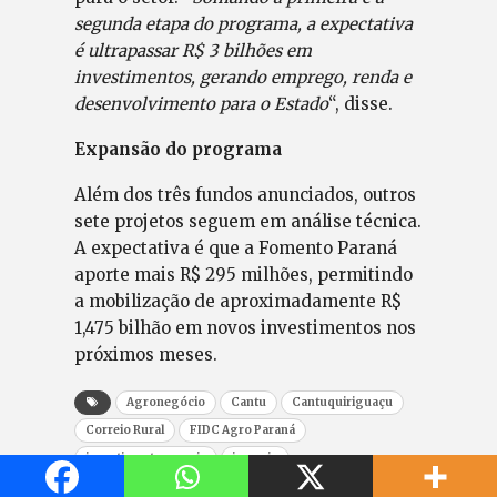
segunda etapa do programa, a expectativa
é ultrapassar R$ 3 bilhões em
investimentos, gerando emprego, renda e
desenvolvimento para o Estado
“, disse.
Expansão do programa
Além dos três fundos anunciados, outros
sete projetos seguem em análise técnica.
A expectativa é que a Fomento Paraná
aporte mais R$ 295 milhões, permitindo
a mobilização de aproximadamente R$
1,475 bilhão em novos investimentos nos
próximos meses.
Agronegócio
Cantu
Cantuquiriguaçu
Correio Rural
FIDC Agro Paraná
investimentos rurais
jcorreio
Jornal Correio do povo
jornalismo