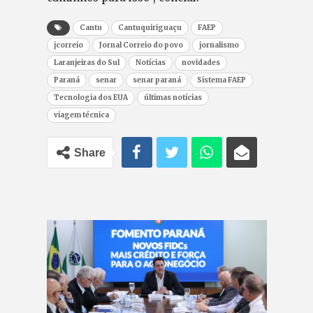
Cantu
Cantuquiriguaçu
FAEP
jcorreio
Jornal Correio do povo
jornalismo
Laranjeiras do Sul
Notícias
novidades
Paraná
senar
senar paraná
Sistema FAEP
Tecnologia dos EUA
últimas notícias
viagem técnica
Share