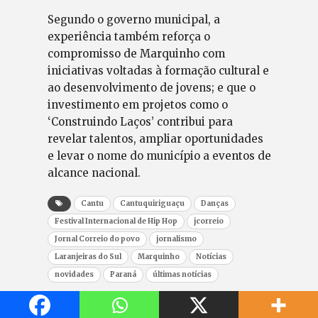
Segundo o governo municipal, a
experiência também reforça o
compromisso de Marquinho com
iniciativas voltadas à formação cultural e
ao desenvolvimento de jovens; e que o
investimento em projetos como o
‘Construindo Laços’ contribui para
revelar talentos, ampliar oportunidades
e levar o nome do município a eventos de
alcance nacional.
Cantu
Cantuquiriguaçu
Danças
Festival Internacional de Hip Hop
jcorreio
Jornal Correio do povo
jornalismo
Laranjeiras do Sul
Marquinho
Notícias
novidades
Paraná
últimas notícias
Share