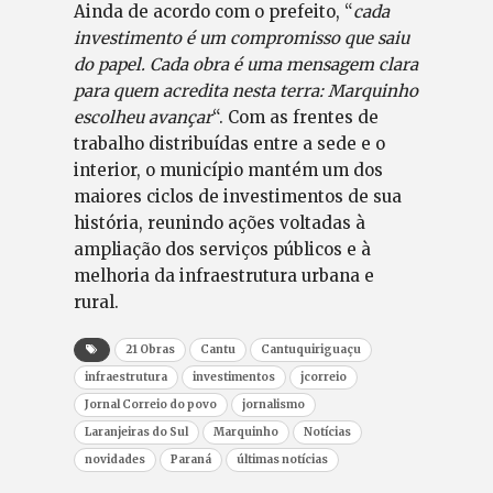
Ainda de acordo com o prefeito, “
cada
investimento é um compromisso que saiu
do papel. Cada obra é uma mensagem clara
para quem acredita nesta terra: Marquinho
escolheu avançar
“. Com as frentes de
trabalho distribuídas entre a sede e o
interior, o município mantém um dos
maiores ciclos de investimentos de sua
história, reunindo ações voltadas à
ampliação dos serviços públicos e à
melhoria da infraestrutura urbana e
rural.
21 Obras
Cantu
Cantuquiriguaçu
infraestrutura
investimentos
jcorreio
Jornal Correio do povo
jornalismo
Laranjeiras do Sul
Marquinho
Notícias
novidades
Paraná
últimas notícias