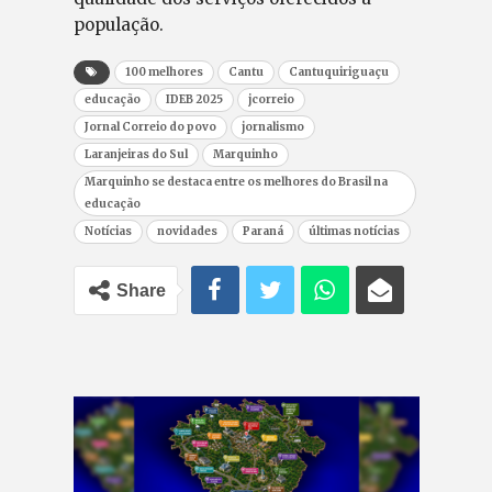
população.
100 melhores
Cantu
Cantuquiriguaçu
educação
IDEB 2025
jcorreio
Jornal Correio do povo
jornalismo
Laranjeiras do Sul
Marquinho
Marquinho se destaca entre os melhores do Brasil na
educação
Notícias
novidades
Paraná
últimas notícias
Share