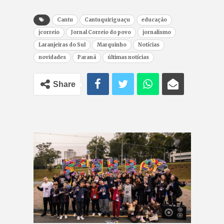
Cantu
Cantuquiriguaçu
educação
jcorreio
Jornal Correio do povo
jornalismo
Laranjeiras do Sul
Marquinho
Notícias
novidades
Paraná
últimas notícias
Share