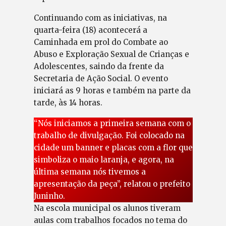
Continuando com as iniciativas, na
quarta-feira (18) acontecerá a
Caminhada em prol do Combate ao
Abuso e Exploração Sexual de Crianças e
Adolescentes, saindo da frente da
Secretaria de Ação Social. O evento
iniciará as 9 horas e também na parte da
tarde, às 14 horas.
“Nós iniciamos a primeira semana com o
trabalho de divulgação. Foi colocado na
cidade um banner e placas com a flor que
simboliza o maio laranja, e agora, na
última semana nós tivemos a
apresentação da peça”, relatou o prefeito
Juninho.
Na escola municipal os alunos tiveram
aulas com trabalhos focados no tema do