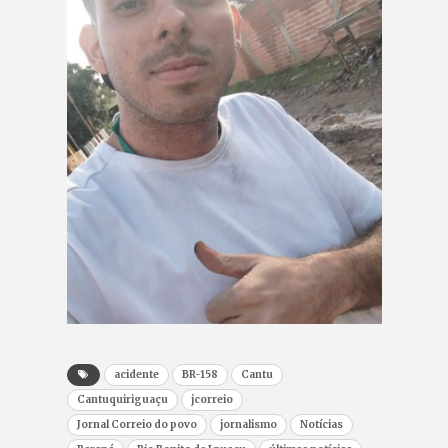
acidente
BR-158
Cantu
Cantuquiriguaçu
jcorreio
Jornal Correio do povo
jornalismo
Notícias