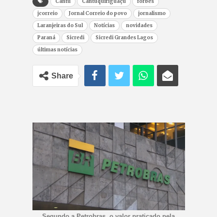
Cantu
Cantuquiriguaçu
forbes
jcorreio
Jornal Correio do povo
jornalismo
Laranjeiras do Sul
Notícias
novidades
Paraná
Sicredi
Sicredi Grandes Lagos
últimas notícias
Share
Segundo a Petrobras, o valor praticado pela