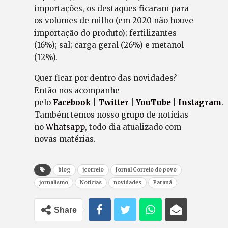
importações, os destaques ficaram para
os volumes de milho (em 2020 não houve
importação do produto); fertilizantes
(16%); sal; carga geral (26%) e metanol
(12%).
Quer ficar por dentro das novidades?
Então nos acompanhe
pelo
Facebook
|
Twitter
|
YouTube
|
Instagram
.
Também temos nosso grupo de notícias
no
Whatsapp
, todo dia atualizado com
novas matérias.
blog
jcorreio
Jornal Correio do povo
jornalismo
Notícias
novidades
Paraná
Share