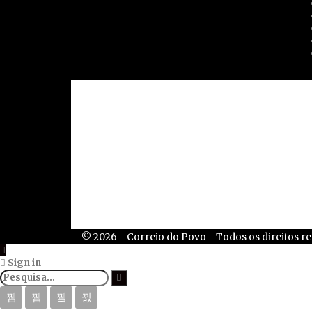
Contato
Acessibilidade
Trabalhe conosco
Mídia Kit
Termos de serviço
Assine Já
© 2026 - Correio do Povo - Todos os direitos r
Sign in