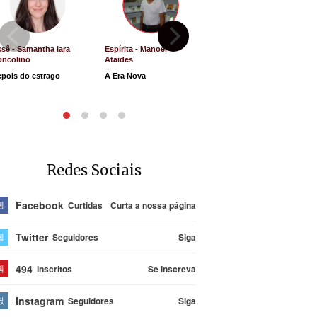
sê - Samantha Iara
Espírita - Manoel
Direito e Justiça - Luiz
oncolino
Ataides
Antônio de Souza
pois do estrago
A Era Nova
Lucro Presumido vai
parar na Justiça
Redes Sociais
Facebook
Curtidas
Curta a nossa página
Twitter
Seguidores
Siga
494
Inscritos
Se inscreva
Instagram
Seguidores
Siga