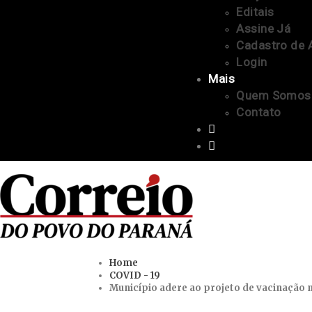
Editais
Assine Já
Cadastro de 
Login
Mais
Quem Somos
Contato
Home
COVID - 19
Município adere ao projeto de vacinação 