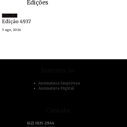
Edições
EDIÇÕES
Edição 4937
5 ago, 2026
Inscreva-Se
Assinatura Impressa
Assinatura Digital
Contato
(42) 3635-2944