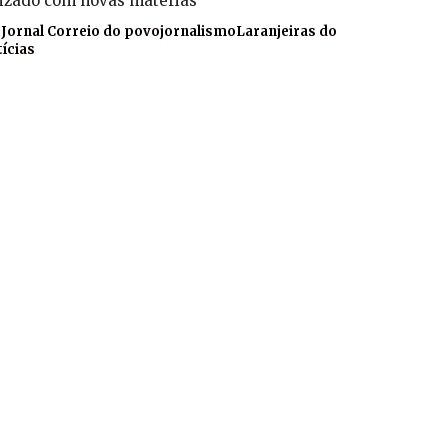
alizado com novas matérias
o
Jornal Correio do povo
jornalismo
Laranjeiras do
tícias