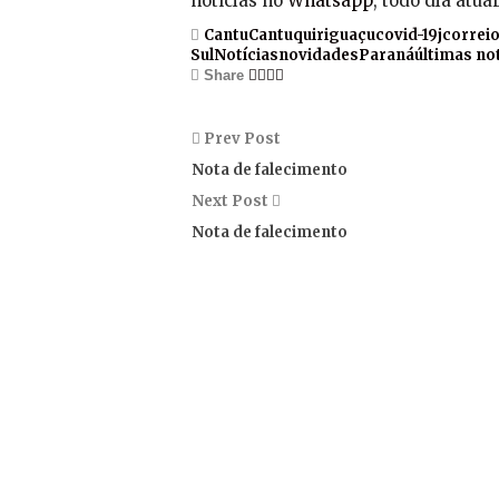
notícias no
Whatsapp
, todo dia atu
Cantu
Cantuquiriguaçu
covid-19
jcorrei
Sul
Notícias
novidades
Paraná
últimas no
Share
Prev Post
Nota de falecimento
Next Post
Nota de falecimento