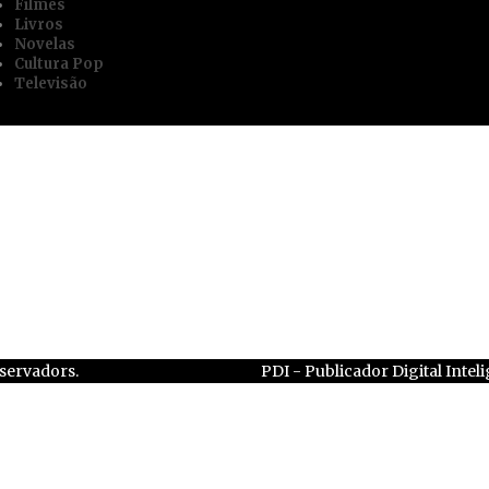
Filmes
Livros
Novelas
Cultura Pop
Televisão
eservadors.
PDI - Publicador Digital Inteli