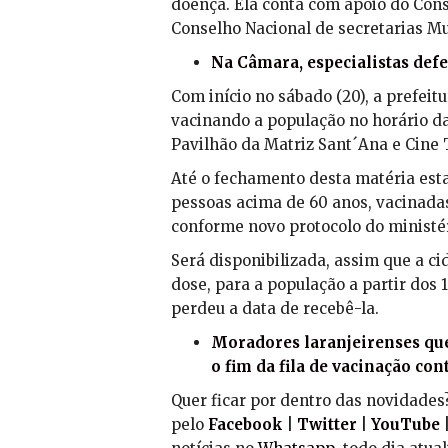
doença. Ela conta com apoio do Cons
Conselho Nacional de secretarias Mu
Na Câmara, especialistas de
Com início no sábado (20), a prefei
vacinando a população no horário das
Pavilhão da Matriz Sant´Ana e Cine 
Até o fechamento desta matéria est
pessoas acima de 60 anos, vacinada
conforme novo protocolo do ministér
Será disponibilizada, assim que a ci
dose, para a população a partir dos 
perdeu a data de recebê-la.
Moradores laranjeirenses que
o fim da fila de vacinação con
Quer ficar por dentro das novidade
pelo
Facebook
|
Twitter
|
YouTube