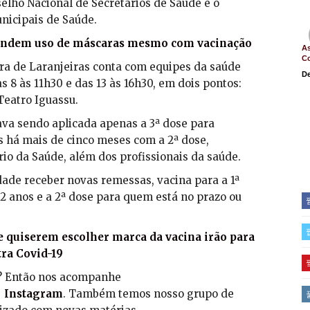
elho Nacional de Secretários de Saúde e o
nicipais de Saúde.
fendem uso de máscaras mesmo com vacinação
As
C
tura de Laranjeiras conta com equipes da saúde
De
 8 às 11h30 e das 13 às 16h30, em dois pontos:
Teatro Iguassu.
ava sendo aplicada apenas a 3ª dose para
s há mais de cinco meses com a 2ª dose,
io da Saúde, além dos profissionais da saúde.
dade receber novas remessas, vacina para a 1ª
12 anos e a 2ª dose para quem está no prazo ou
 quiserem escolher marca da vacina irão para
tra Covid-19
s? Então nos acompanhe
|
Instagram
. Também temos nosso grupo de