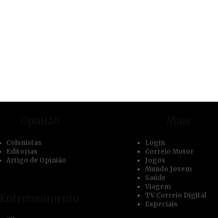
Opinião
Mais
Colunistas
Login
Editorias
Correio Motor
Artigo de Opinião
Jogos
Mundo Jovem
Saúde
Viagem
TV Correio Digital
Entretenimento
Especiais