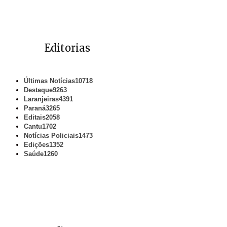
Editorias
Últimas Notícias
10718
Destaque
9263
Laranjeiras
4391
Paraná
3265
Editais
2058
Cantu
1702
Notícias Policiais
1473
Edições
1352
Saúde
1260