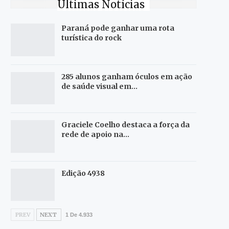
Últimas Notícias
Paraná pode ganhar uma rota
turística do rock
285 alunos ganham óculos em ação
de saúde visual em…
Graciele Coelho destaca a força da
rede de apoio na…
Edição 4938
PREV
NEXT
1 De 4.933