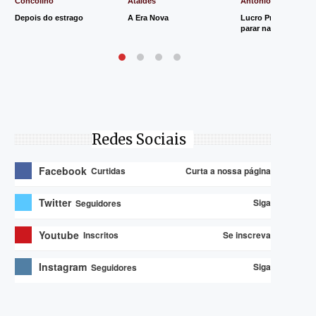
Concolino
Ataides
Antônio de Souza
Depois do estrago
A Era Nova
Lucro Presumido va
parar na Justiça
Redes Sociais
Facebook
Curta a nossa página
Curtidas
Twitter
Siga
Seguidores
Youtube
Se inscreva
Inscritos
Instagram
Siga
Seguidores