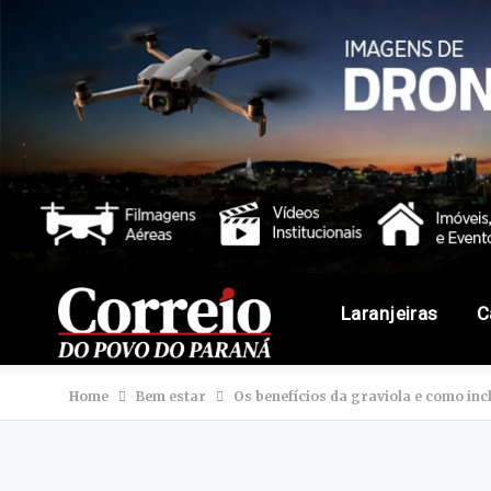
Laranjeiras
C
Home
Bem estar
Os benefícios da graviola e como inc