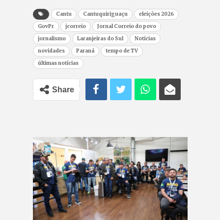
Cantu
Cantuquiriguaçu
eleições 2026
GovPr
jcorreio
Jornal Correio do povo
jornalismo
Laranjeiras do Sul
Notícias
novidades
Paraná
tempo de TV
últimas notícias
Share