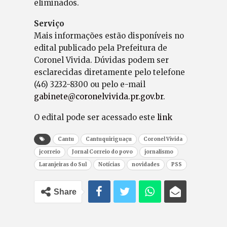
eliminados.
Serviço
Mais informações estão disponíveis no
edital publicado pela Prefeitura de
Coronel Vivida. Dúvidas podem ser
esclarecidas diretamente pelo telefone
(46) 3232-8300 ou pelo e-mail
gabinete@coronelvivida.pr.gov.br
.
O edital pode ser acessado este
link
Cantu
Cantuquiriguaçu
Coronel Vivida
jcorreio
Jornal Correio do povo
jornalismo
Laranjeiras do Sul
Notícias
novidades
PSS
Share