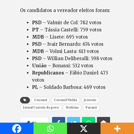
Os candidatos a vereador eleitos foram:
PSD
– Valmir de Col: 782 votos
PT
– Tássia Castelli: 759 votos
MDB
– Lisete: 695 votos
PSD
– Ivair Bernardo: 674 votos
MDB
– Volmi Lasta: 613 votos
PSD
– Willian Deliberalli: 598 votos
União
– Bonassi: 532 votos
Republicanos
– Fábio Daniel: 473
votos
PL
– Soldado Barbosa: 469 votos
Coronel
Coronel Vivida
jcorreio
Jornal Correio do povo
Notícias
Paraná
Share