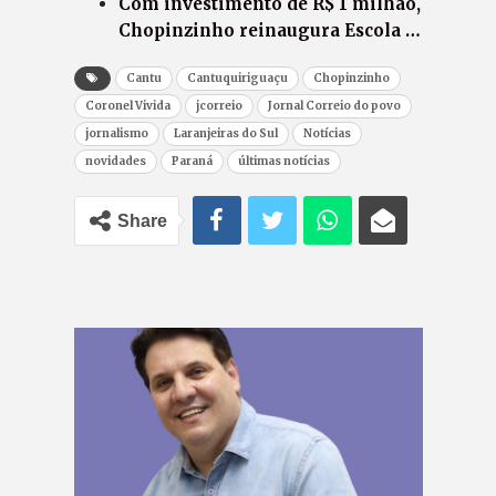
Com investimento de R$ 1 milhão,
Chopinzinho reinaugura Escola …
Cantu
Cantuquiriguaçu
Chopinzinho
Coronel Vivida
jcorreio
Jornal Correio do povo
jornalismo
Laranjeiras do Sul
Notícias
novidades
Paraná
últimas notícias
Share