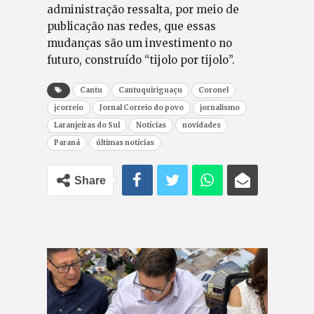
administração ressalta, por meio de
publicação nas redes, que essas
mudanças são um investimento no
futuro, construído “tijolo por tijolo”.
Cantu
Cantuquiriguaçu
Coronel
jcorreio
Jornal Correio do povo
jornalismo
Laranjeiras do Sul
Notícias
novidades
Paraná
últimas notícias
Share