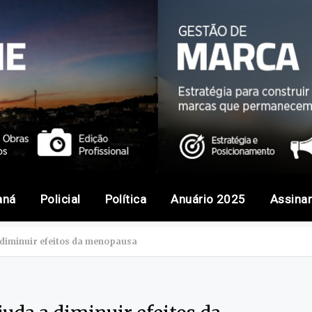
aná
Policial
Política
Anuário 2025
Assina
 diminuir efeitos da menopausa