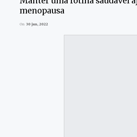
Manter uma rotina saudável aj
menopausa
On
30 jun, 2022