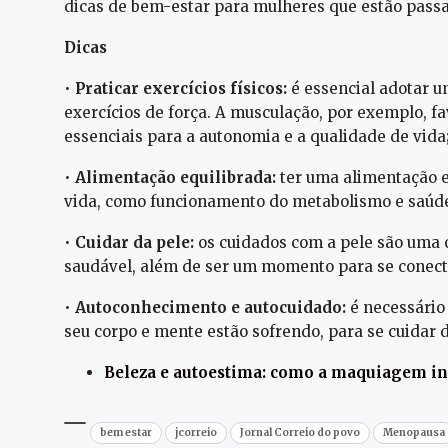
dicas de bem-estar para mulheres que estão pas
Dicas
•
Praticar exercícios físicos:
é essencial adotar um
exercícios de força. A musculação, por exemplo, fa
essenciais para a autonomia e a qualidade de vida
•
Alimentação equilibrada:
ter uma alimentação e
vida, como funcionamento do metabolismo e saúde
•
Cuidar da pele:
os cuidados com a pele são uma 
saudável, além de ser um momento para se conec
•
Autoconhecimento e autocuidado:
é necessário
seu corpo e mente estão sofrendo, para se cuidar 
Beleza e autoestima: como a maquiagem in
bem estar
jcorreio
Jornal Correio do povo
Menopausa