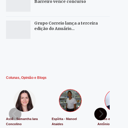
Barreiro vence concurso
Grupo Correio lança a terceira
edição do Anuário…
Colunas, Opinião e Blogs
Assê - Samantha Iara
Espírita - Manoel
Direito e Justiça - L
Concolino
Ataides
Antônio de Souza