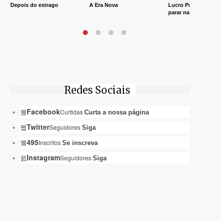
Depois do estrago
A Era Nova
Lucro Presumido va
parar na Justiça
Redes Sociais
Facebook
Curtidas
Curta a nossa página
Twitter
Seguidores
Siga
495
Inscritos
Se inscreva
Instagram
Seguidores
Siga