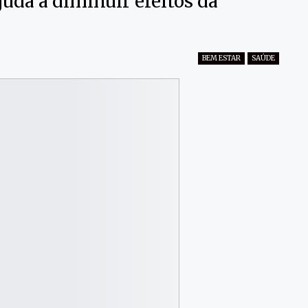
uda a diminuir efeitos da
BEM ESTAR
SAÚDE