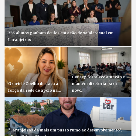
285 alunos ganham óculos em ação de saúde visual em
Laranjeiras
Conseg fortalece atuação e
Graciele Coelho destaca a
mantém diretoria para
força da rede de apoio na…
novo…
“Laranjeiras dá mais um passo rumo ao desenvolvimento”,