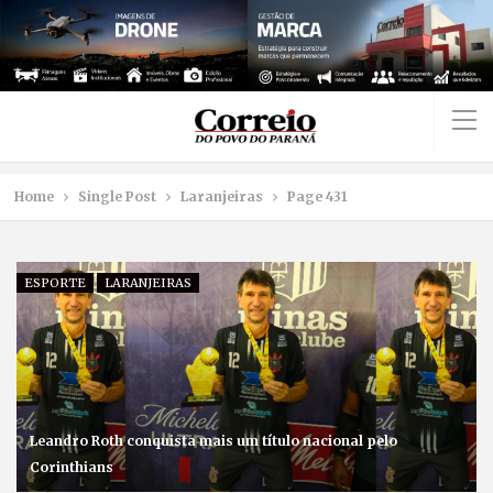
Home
Single Post
Laranjeiras
Page 431
ESPORTE
LARANJEIRAS
Leandro Roth conquista mais um título nacional pelo
Corinthians