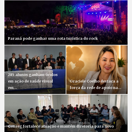
Paraná pode ganhar uma rota turística do rock
285 alunos ganham óculos
em ação de saúde visual
Graciele Coelho destaca a
em…
força da rede de apoio na…
Conseg fortalece atuação e mantém diretoria para novo